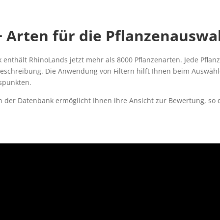
 Arten für die Pflanzenauswa
enthält RhinoLands jetzt mehr als 8000 Pflanzenarten. Jede Pflan
Beschreibung. Die Anwendung von Filtern hilft Ihnen beim Auswähl
tspunkten.
in der Datenbank ermöglicht Ihnen ihre Ansicht zur Bewertung, so 