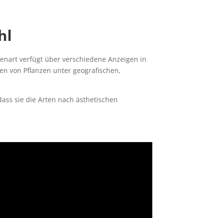
hl
zenart verfügt über verschiedene Anzeigen in
en von Pflanzen unter geografischen,
dass sie die Arten nach ästhetischen