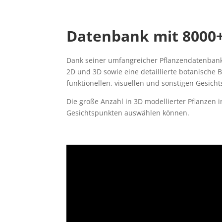
Datenbank mit 8000+
Dank seiner umfangreicher Pflanzendatenbank 
2D und 3D sowie eine detaillierte botanische 
funktionellen, visuellen und sonstigen Gesich
Die große Anzahl in 3D modellierter Pflanzen 
Gesichtspunkten auswählen können.