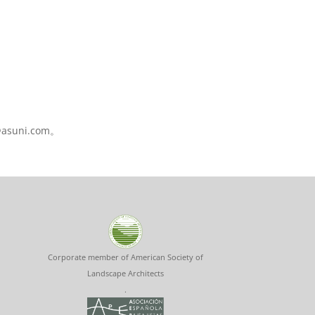
suni.com。
Corporate member of American Society of
Landscape Architects
.