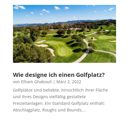
Wie designe ich einen Golfplatz?
von
Elham Ghabouli
|
März 2, 2022
Golfplätze sind beliebte, hinsichtlich ihrer Fläche
und ihres Designs vielfältig gestaltete
Freizeitanlagen. Ein Standard-Golfplatz enthält:
Abschlagplatz, Roughs und Bounds,...