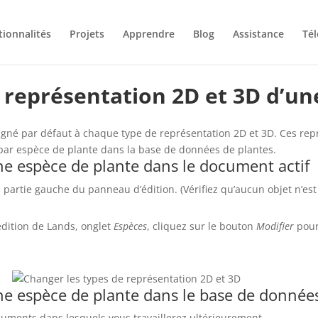
tionnalités
Projets
Apprendre
Blog
Assistance
Té
représentation 2D et 3D d’une
gné par défaut à chaque type de représentation 2D et 3D. Ces rep
par espèce de plante dans la base de données de plantes.
ne espèce de plante dans le document actif
a partie gauche du panneau d’édition. (Vérifiez qu’aucun objet n’est
édition de Lands, onglet
Espèces
, cliquez sur le bouton
Modifier
pour 
ne espèce de plante dans le base de donnée
cuments dans lesquels vous travaillerez ultérieurement.