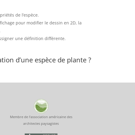
priétés de l’espèce.
ffichage pour modifier le dessin en 2D, la
.
signer une définition différente.
ation d’une espèce de plante ?
Membre de l’association américaine des
architectes paysagistes
.