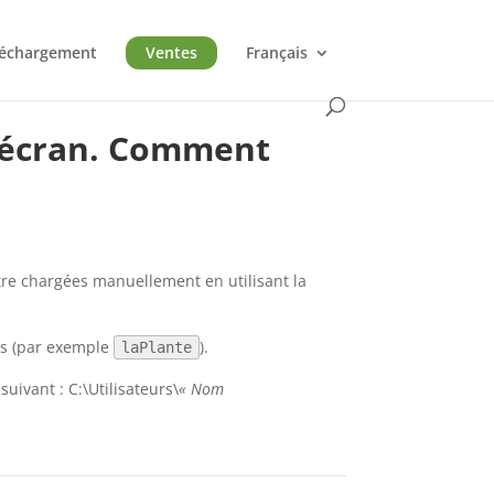
léchargement
Ventes
Français
 l’écran. Comment
être chargées manuellement en utilisant la
ds (par exemple
).
laPlante
suivant : C:\Utilisateurs\
« Nom