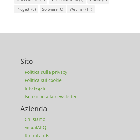
Progetti
(8)
Software
(6)
Webinar
(11)
Sito
Politica sulla privacy
Politica sui cookie
Info legali
Iscrizione alla newsletter
Azienda
Chi siamo
VisualARQ
RhinoLands