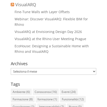
VisualARQ
Fine-Tune Walls with Layer Offsets
Webinar: Discover VisualARQ: Flexible BIM for
Rhino
VisualARQ at Envisioning Design Day 2026
VisualARQ at the Rhino User Meeting Prague
EcoHouse: Designing a Sustainable Home with
Rhino and VisualARQ
Archives
Archives
Tags
Ambiente
(6)
Conoscenza
(16)
Eventi
(24)
Formazione
(8)
formazione
(1)
Funzionalità
(12)
Grasshopper
(2)
Interoperabilità
(7)
Nuovo
(5)