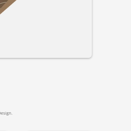
Design.