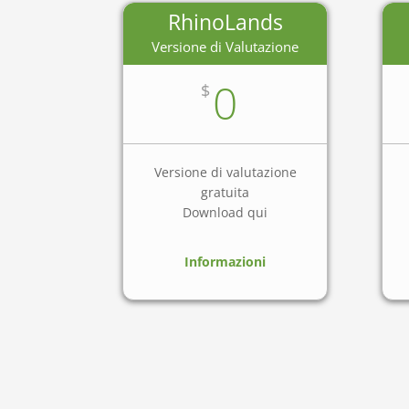
RhinoLands
Versione di Valutazione
0
$
Versione di valutazione
gratuita
Download qui
Informazioni