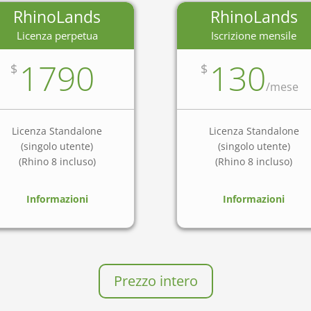
RhinoLands
RhinoLands
Licenza perpetua
Iscrizione mensile
1790
130
$
$
/
mese
Licenza Standalone
Licenza Standalone
(singolo utente)
(singolo utente)
(Rhino 8 incluso)
(Rhino 8 incluso)
Informazioni
Informazioni
Prezzo intero