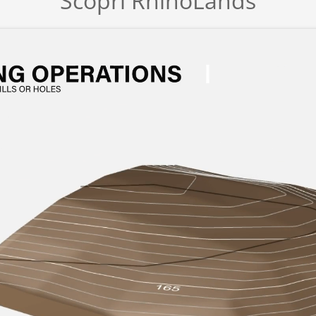
Scopri RhinoLands