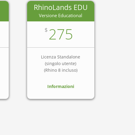
RhinoLands EDU
Versione Educational
275
$
Licenza Standalone
(singolo utente)
(Rhino 8 incluso)
Informazioni