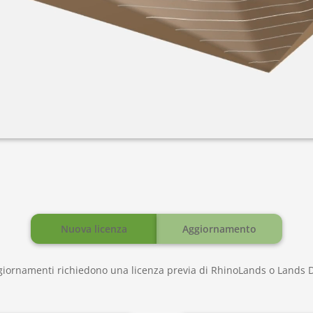
Nuova licenza
Aggiornamento
giornamenti richiedono una licenza previa di RhinoLands o Lands 