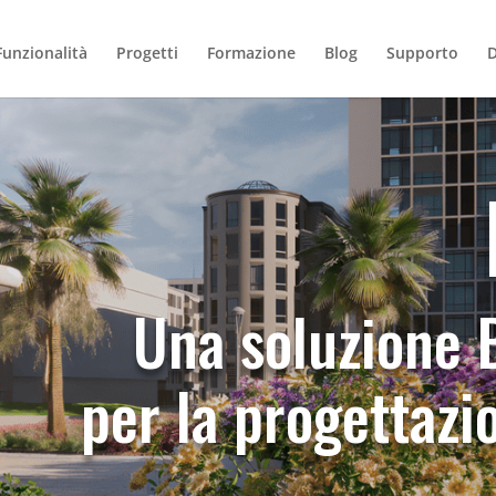
Funzionalità
Progetti
Formazione
Blog
Supporto
Una soluzione 
per la progettazi