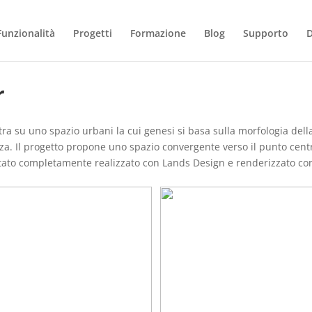
Funzionalità
Progetti
Formazione
Blog
Supporto
r
tra su uno spazio urbani la cui genesi si basa sulla morfologia dell
zza. Il progetto propone uno spazio convergente verso il punto cen
 stato completamente realizzato con Lands Design e renderizzato c