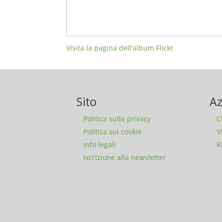
Visita la pagina dell'album Flickr
Sito
Az
Politica sulla privacy
C
Politica sui cookie
V
Info legali
R
Iscrizione alla newsletter