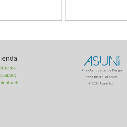
ienda
hi siamo
RhinoLands e Lands Design
isualARQ
sono marchi di Asuni
hinoLands
© 2024 Asuni Soft