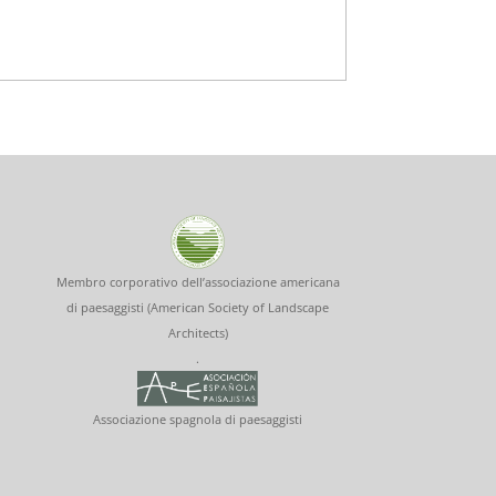
Membro corporativo dell’associazione americana
di paesaggisti (American Society of Landscape
Architects)
.
Associazione spagnola di paesaggisti