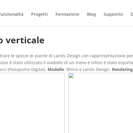
Funzionalità
Progetti
Formazione
Blog
Supporto
o verticale
rare le specie di piante di Lands Design con rappresentazione per i g
se è stato utilizzato il viadotto di un treno e infine è stato espor
cci (Paisajismo Digital).
Modello
: Rhino e Lands Design.
Rendering