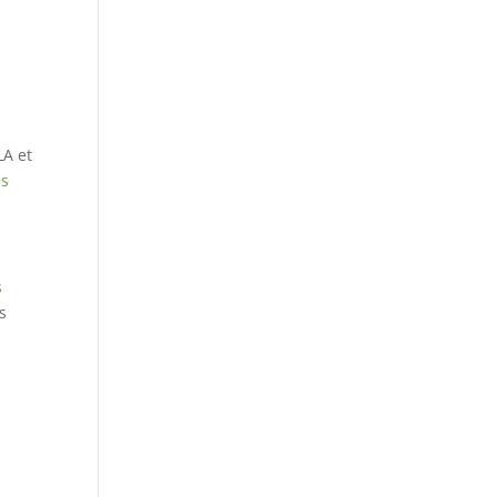
LA et
es
s
s