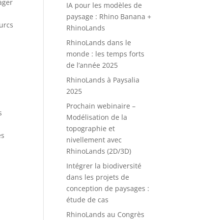
ager
IA pour les modèles de
paysage : Rhino Banana +
urcs
RhinoLands
RhinoLands dans le
monde : les temps forts
de l’année 2025
RhinoLands à Paysalia
2025
Prochain webinaire –
s
Modélisation de la
topographie et
és
nivellement avec
RhinoLands (2D/3D)
Intégrer la biodiversité
dans les projets de
conception de paysages :
étude de cas
RhinoLands au Congrès