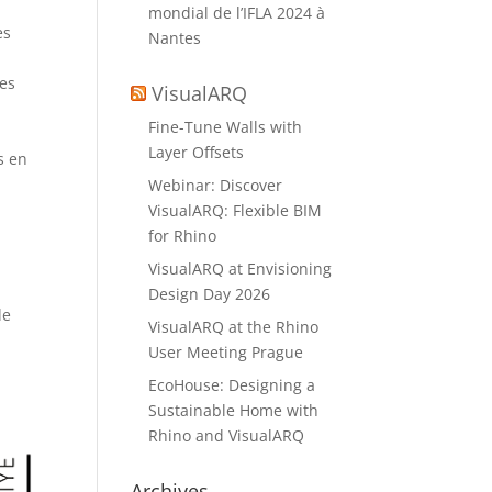
mondial de l’IFLA 2024 à
es
Nantes
ées
VisualARQ
Fine-Tune Walls with
Layer Offsets
s en
Webinar: Discover
VisualARQ: Flexible BIM
for Rhino
VisualARQ at Envisioning
Design Day 2026
de
VisualARQ at the Rhino
User Meeting Prague
EcoHouse: Designing a
Sustainable Home with
Rhino and VisualARQ
Archives