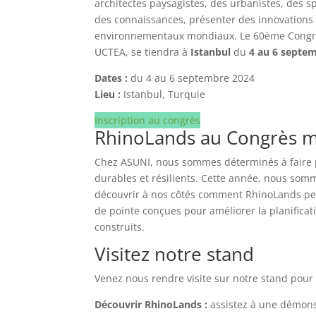
architectes paysagistes, des urbanistes, des s
des connaissances, présenter des innovations 
environnementaux mondiaux. Le 60ème Congrès
UCTEA, se tiendra à
Istanbul
du
4 au 6 septe
Dates :
du 4 au 6 septembre 2024
Lieu :
Istanbul, Turquie
Inscription au congrès
RhinoLands au Congrès mo
Chez ASUNI, nous sommes déterminés à faire p
durables et résilients. Cette année, nous som
découvrir à nos côtés comment RhinoLands peut
de pointe conçues pour améliorer la planificat
construits.
Visitez notre stand
Venez nous rendre visite sur notre stand pour 
Découvrir RhinoLands :
assistez à une démons