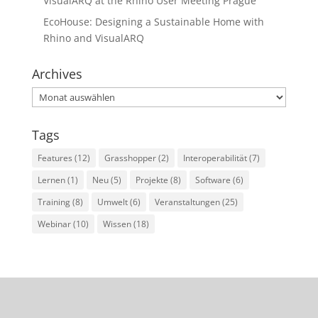
VisualARQ at the Rhino User Meeting Prague
EcoHouse: Designing a Sustainable Home with
Rhino and VisualARQ
Archives
Archives
Tags
Features
(12)
Grasshopper
(2)
Interoperabilität
(7)
Lernen
(1)
Neu
(5)
Projekte
(8)
Software
(6)
Training
(8)
Umwelt
(6)
Veranstaltungen
(25)
Webinar
(10)
Wissen
(18)