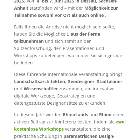
2025)
vom
4. bis 7. Juni 2025 in Dessau, Sachsen-
Anhalt
stattfinden wird – mit der
Möglichkeit zur
Teilnahme sowohl vor Ort als auch online
.
Falls Ihnen die Anreise nicht möglich sein sollte,
haben Sie die Möglichkeit,
aus der Ferne
teilzunehmen
und sich somit an der
Spitzenforschung, den Präsentationen und
Workshops zu beteiligen, wo immer Sie sich gerade
befinden.
Diese führende internationale Veranstaltung bringt
Landschaftsarchitekten
,
Geodesigner
,
Stadtplaner
und
Wissenschaftler
zusammen, um innovative
digitale Werkzeuge, Geostrategien und
datengestützte Designansätze zu erkunden.
In diesem Jahr werden
RhinoLands
und
Rhino
einen
aktiven Beitrag zur Konferenz leisten, indem sie
zwei
kostenlose Workshops
veranstalten, die eine
praktische Schulung in
parametrischen Design-