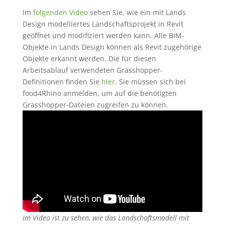
Im
folgenden Video
sehen Sie, wie ein mit Lands
Design modelliertes Landschaftsprojekt in Revit
geöffnet und modifiziert werden kann. Alle BIM-
Objekte in Lands Design können als Revit zugehörige
Objekte erkannt werden. Die für diesen
Arbeitsablauf verwendeten Grasshopper-
Definitionen finden Sie
hier
. Sie müssen sich bei
food4Rhino anmelden, um auf die benötigten
Grasshopper-Dateien zugreifen zu können.
Im Video ist zu sehen, wie das Landschaftsmodell mit