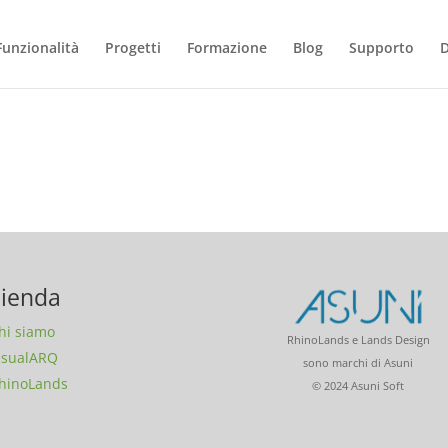
Funzionalità
Progetti
Formazione
Blog
Supporto
ienda
hi siamo
RhinoLands e Lands Design
isualARQ
sono marchi di Asuni
hinoLands
© 2024 Asuni Soft